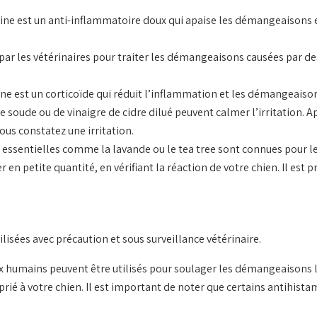
ine est un anti-inflammatoire doux qui apaise les démangeaisons e
par les vétérinaires pour traiter les démangeaisons causées par des 
ne est un corticoïde qui réduit l’inflammation et les démangeaisons
 soude ou de vinaigre de cidre dilué peuvent calmer l’irritation. Ap
vous constatez une irritation.
s essentielles comme la lavande ou le tea tree sont connues pour l
er en petite quantité, en vérifiant la réaction de votre chien. Il est 
lisées avec précaution et sous surveillance vétérinaire.
 humains peuvent être utilisés pour soulager les démangeaisons lié
prié à votre chien. Il est important de noter que certains antihist