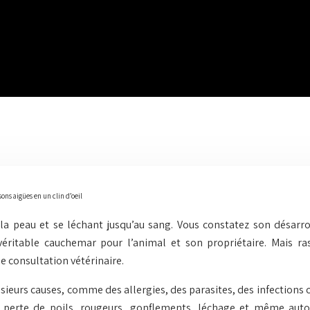
ns aigües en un clin d’oeil
a peau et se léchant jusqu’au sang. Vous constatez son désarro
ritable cauchemar pour l’animal et son propriétaire. Mais rass
 consultation vétérinaire.
eurs causes, comme des allergies, des parasites, des infections cu
 perte de poils, rougeurs, gonflements, léchage et même automu