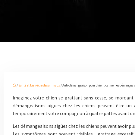
/
Santé et bien-être des animaux
/ Anti-démangeaison pour chien : calmer les démangeaiso
Imaginez votre chien se grattant sans cesse, se mordant l
démangeaisons aigües chez les chiens peuvent être un vé
temporairement votre compagnon à quatre pattes avant une
Les démangeaisons aigües chez les chiens peuvent avoir plusi
Les symptômes sont souvent visibles : grattage excessif,