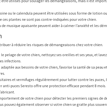
re utilisés pour soulager les démangeaisons, mais il est import
ne ou le calendula peuvent être utilisées sous forme de lotion ou d
e ces plantes ne sont pas contre-indiquées pour votre chien.
de musique apaisante peuvent aider à calmer l’anxiété et les déma
n
ibuer à réduire les risques de démangeaisons chez votre chien.
le pelage de votre chien, nettoyez ses oreilles et ses yeux, et lav
es infections.
 adaptée aux besoins de votre chien, favorise la santé de sa peau e
res.
sitaires et vermifuges régulièrement pour lutter contre les puces, l
r anti-puces Seresto offre une protection efficace pendant 8 mois. I
fabricant.
portement de votre chien pour détecter les premiers signes de d
Vous pouvez également observer si votre chien se gratte plus souven