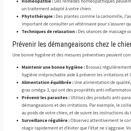
Homéopathie :
Des remèdes homéopathiques peuvent êt
un traitement adapté à votre chien.
Phytothérapie :
Des plantes comme la camomille, l’avoi
important de consulter un vétérinaire pour s’assurer qu
Techniques de relaxation :
Des séances de massage ou 
Prévenir les démangeaisons chez le chie
Une bonne hygiène et des mesures préventives peuvent contr
Maintenir une bonne hygiène :
Brossez régulièrement 
hygiène irréprochable aide à prévenir les irritations et l
Alimentation équilibrée :
Une alimentation de qualité,
gras oméga-3, qui ont des propriétés anti-inflammatoi
Prévenir les parasites :
Utilisez des produits anti-para
démangeaisons et des irritations. Par exemple, le collie
au poids de votre chien, et de suivre les instructions du 
Surveillance régulière :
Observez attentivement le com
réagir rapidement et d’éviter que l’état ne s’aggrave. 